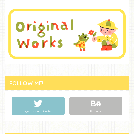
FOLLOW ME!
@kuuchan_studio
Behance